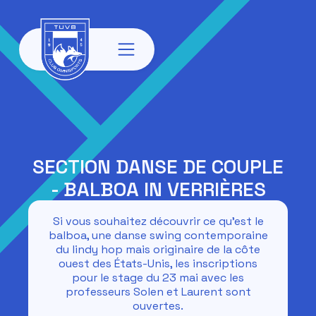
SECTION DANSE DE COUPLE
- BALBOA IN VERRIÈRES
Si vous souhaitez découvrir ce qu'est le
balboa, une danse swing contemporaine
du lindy hop mais originaire de la côte
ouest des États-Unis, les inscriptions
pour le stage du 23 mai avec les
professeurs Solen et Laurent sont
ouvertes.