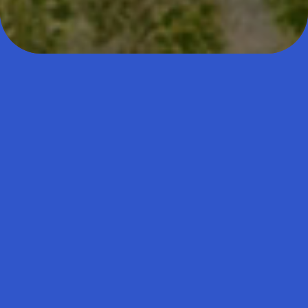
ACTUALITÉS
Retrouvez les dernières actualités de votre club
omnisports et de vos sections sportives.
VOIR LES ACTUALITÉS
VOIR LES ACTUALITÉS