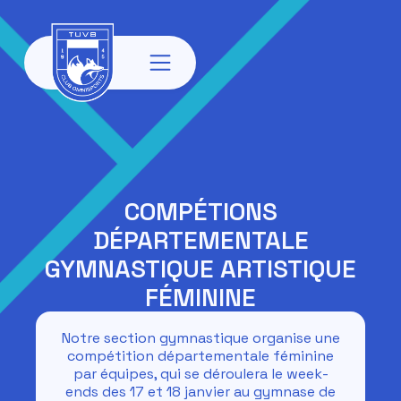
COMPÉTIONS
DÉPARTEMENTALE
GYMNASTIQUE ARTISTIQUE
FÉMININE
Notre section gymnastique organise une
compétition départementale féminine
par équipes, qui se déroulera le week-
ends des 17 et 18 janvier au gymnase de