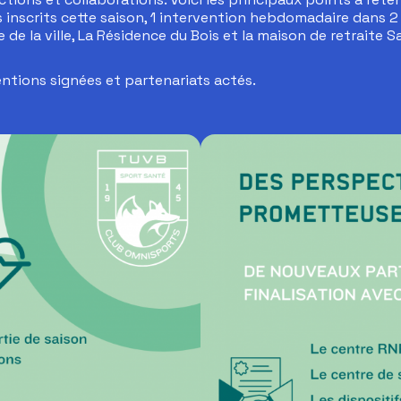
 inscrits cette saison, 1 intervention hebdomadaire dans 
e de la ville, La Résidence du Bois et la maison de retraite S
ntions signées et partenariats actés.