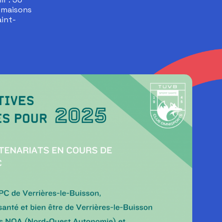
2 maisons
aint-