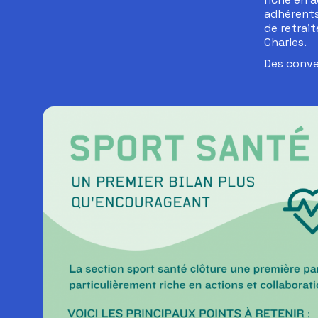
adhérents
de retrait
Charles.
Des conve