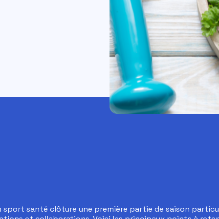
n sport santé clôture une première partie de saison partic
ctions et collaborations. Voici les principaux points à reten